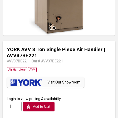
YORK AVV 3 Ton Single Piece Air Handler
|
AVV37BE221
AVV37BE221
|
Our# AVV37BE221
Air Handlers
AVV
Visit Our Showroom
Login
to view pricing & availabilty
add_shopping_cart
Add to Cart